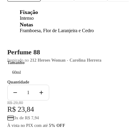
Fixação
Intenso
Notas
Framboesa, Flor de Laranjeira e Cedro
Perfume 88
Inspirado no
212 Heroes Woman - Carolina Herrera
Tamanho
60ml
10ml
Quantidade
−
+
1
R$ 29,80
R$ 23,84
3
x
de
R$ 7,94
À vista no PIX com até
5% OFF
Adicionar Ao Carrinho