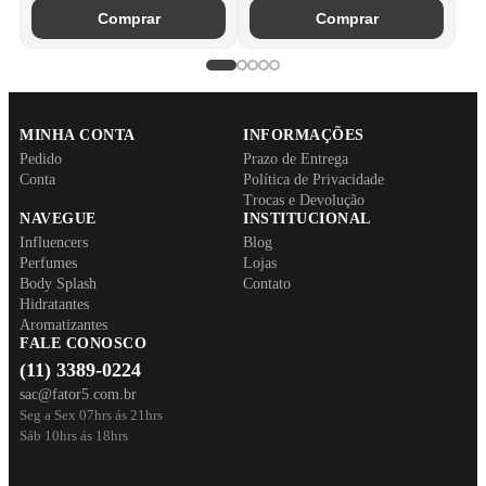
Comprar
Comprar
MINHA CONTA
INFORMAÇÕES
Pedido
Prazo de Entrega
Conta
Política de Privacidade
Trocas e Devolução
NAVEGUE
INSTITUCIONAL
Influencers
Blog
Perfumes
Lojas
Body Splash
Contato
Hidratantes
Aromatizantes
FALE CONOSCO
(11) 3389-0224
sac@fator5.com.br
Seg a Sex 07hrs ás 21hrs
Sáb 10hrs ás 18hrs