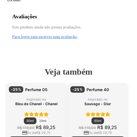
Avaliações
Este produto ainda não possui avaliações.
Faça login para escrever uma avaliação.
Veja também
-
25
%
-
25
%
Perfume 05
Perfume 40
Inspirado no
Inspirado no
Bleu de Chanel - Chanel
Sauvage - Dior
60ml
10ml
60ml
Original price:
Price:
Original price:
Price:
R$ 89,25
R$ 89,25
R$ 119,00
R$ 119,00
3
x de
R$ 29,75
3
x de
R$ 29,75