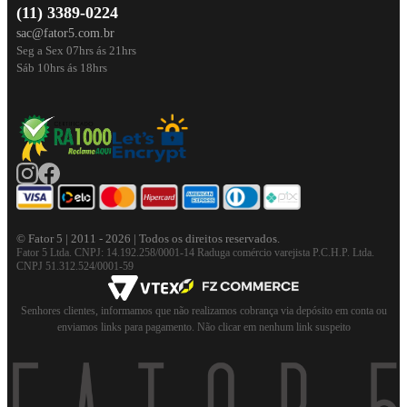
(11) 3389-0224
sac@fator5.com.br
Seg a Sex 07hrs ás 21hrs
Sáb 10hrs ás 18hrs
© Fator 5 | 2011 - 2026 | Todos os direitos reservados.
Fator 5 Ltda. CNPJ: 14.192.258/0001-14 Raduga comércio varejista P.C.H.P. Ltda.
CNPJ 51.312.524/0001-59
Senhores clientes, informamos que não realizamos cobrança via depósito em conta ou
enviamos links para pagamento. Não clicar em nenhum link suspeito