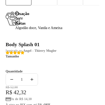
Fixação
Forte
Notas
Algodão doce, Vanila e Ameixa
Body Splash 01
Inspirado no
Angel - Thierry Mugler
Tamanho
200ml
Quantidade
−
+
1
R$ 52,90
R$ 42,32
3
x
de
R$ 14,10
À vista no PIX com até
5% OFF