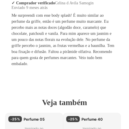
Celina d Avila Samogin
✓ Comprador verificado
Enviado 9 meses atrás
Me surpreendi com esse body splash! É muito similar ao
perfume da griffe, então é um perfume muito marcante. Eu
percebo mais as notas doces (algodão doce, caramelo) que
chocolate, patchouli e vanila. Para mim aparece um jasmim e
um pouco das notas florais na evolução dele. No perfume da
griffe percebo o jasmim, as frutas vermelhas e a baunilha. Tem
boa fixação e difusão. Faltou a pirâmide olfativa. Recomendo
para quem gosta de perfumes marcantes. Veio tudo bem
embalado.
Veja também
-
25
%
-
25
%
Perfume 05
Perfume 40
Inspirado no
Inspirado no