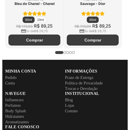
Bleu de Chanel - Chanel
Sauvage - Dior
60ml
10ml
60ml
Original price:
Price:
Original price:
Price:
R$ 89,25
R$ 89,25
R$ 119,00
R$ 119,00
3
x de
R$ 29,75
3
x de
R$ 29,75
Comprar
Comprar
MINHA CONTA
INFORMAÇÕES
Pedido
Prazo de Entrega
Conta
Política de Privacidade
Trocas e Devolução
NAVEGUE
INSTITUCIONAL
Influencers
Blog
Perfumes
Lojas
Body Splash
Contato
Hidratantes
Aromatizantes
FALE CONOSCO