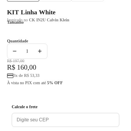
KIT Linha White
Inspirado no
CK IN2U Calvin Klein
Tamanho
180ml
Quantidade
−
+
1
R$ 197,00
R$ 160,00
3
x
de
R$ 53,33
À vista no PIX com até
5% OFF
Adicionar Ao Carrinho
Calcule o frete