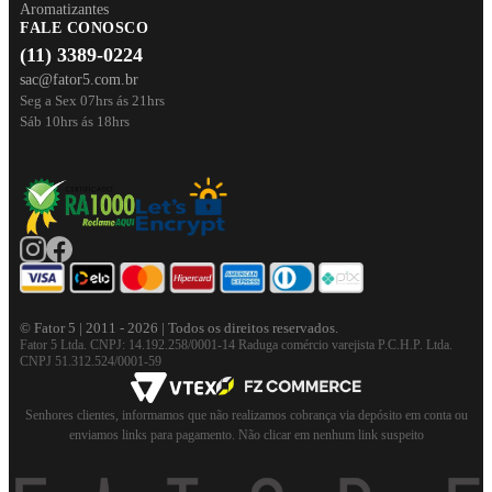
Aromatizantes
FALE CONOSCO
(11) 3389-0224
sac@fator5.com.br
Seg a Sex 07hrs ás 21hrs
Sáb 10hrs ás 18hrs
© Fator 5 | 2011 - 2026 | Todos os direitos reservados.
Fator 5 Ltda. CNPJ: 14.192.258/0001-14 Raduga comércio varejista P.C.H.P. Ltda.
CNPJ 51.312.524/0001-59
Senhores clientes, informamos que não realizamos cobrança via depósito em conta ou
enviamos links para pagamento. Não clicar em nenhum link suspeito