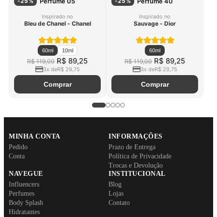
-
25
%
-
25
%
Perfume 05
Perfume 40
Inspirado no
Inspirado no
Bleu de Chanel - Chanel
Sauvage - Dior
60ml
10ml
60ml
Original price:
Price:
Original price:
Price:
R$ 89,25
R$ 89,25
R$ 119,00
R$ 119,00
3
x de
R$ 29,75
3
x de
R$ 29,75
Comprar
Comprar
MINHA CONTA
INFORMAÇÕES
Pedido
Prazo de Entrega
Conta
Política de Privacidade
Trocas e Devolução
NAVEGUE
INSTITUCIONAL
Influencers
Blog
Perfumes
Lojas
Body Splash
Contato
Hidratantes